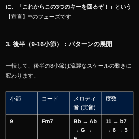
に、「これからこの3つのキーを回るぞ！」という
【宣言】**のフェーズです。
3. 後半（9-16小節）：パターンの展開
一転して、後半の8小節は流麗なスケールの動きに
変わります。
小節
コード
メロディ
度数
音 (実音)
9
Fm7
Bb → Ab
11 → b7
→ G →
→ 6 → 5
F