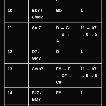
10
Bb7 /
Bb
1
EbM7
11
Am7
D → C
11 → b7
→ B →
→ 6 → 5
A
12
D7 /
D
1
GM7
13
C#m7
F# → E
11 → b7
→ D# →
→ 6 → 5
C#
14
F#7 /
F#
1
BM7