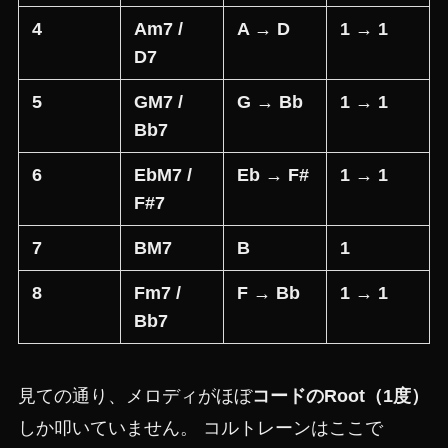
4
Am7 /
A → D
1 → 1
D7
5
GM7 /
G → Bb
1 → 1
Bb7
6
EbM7 /
Eb → F#
1 → 1
F#7
7
BM7
B
1
8
Fm7 /
F → Bb
1 → 1
Bb7
見ての通り、メロディがほぼ
コードのRoot（1度）
しか叩いていません。 コルトレーンはここで