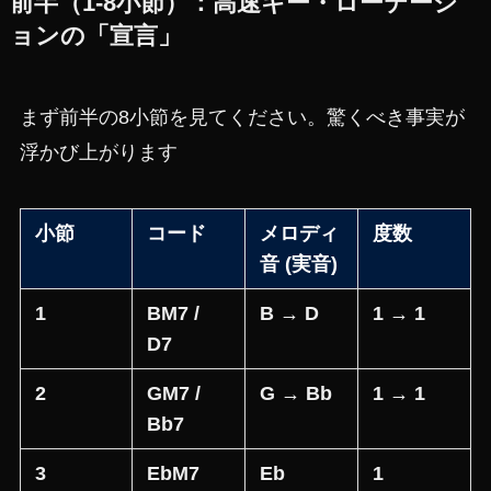
前半（1-8小節）：高速キー・ローテーシ
ョンの「宣言」
まず前半の8小節を見てください。驚くべき事実が
浮かび上がります
小節
コード
メロディ
度数
音 (実音)
1
BM7 /
B → D
1 → 1
D7
2
GM7 /
G → Bb
1 → 1
Bb7
3
EbM7
Eb
1