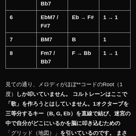
Bb7
6
EbM7 /
Eb → F#
1 → 1
F#7
7
BM7
B
1
8
Fm7 /
F → Bb
1 → 1
Bb7
見ての通り、メロディがほぼ**コードのRoot（1
度）
しか叩いていません。 コルトレーンはここで
「歌」を作ろうとはしていません。1オクターブを
三等分するキー（B, G, Eb）を直線で結び、迷宮の
中で自分がどこにいるかを脳に叩き込むための
「グリッド（地図）」
を引いているのです。 まさ