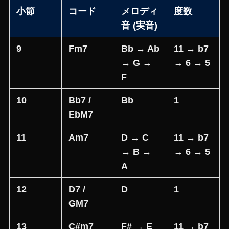
小節
コード
メロディ
度数
音 (実音)
9
Fm7
Bb → Ab
11 → b7
→ G →
→ 6 → 5
F
10
Bb7 /
Bb
1
EbM7
11
Am7
D → C
11 → b7
→ B →
→ 6 → 5
A
12
D7 /
D
1
GM7
13
C#m7
F# → E
11 → b7