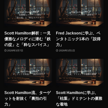
Scott Hamilton解析：一見
Fred Jacksonに学ぶ、ペ
優雅なメロディに潜む「鉄
ンタトニック1本の「説得
の掟」と「粋なスパイス」
力」
2026年3月7日
2026年3月1日
Scott Hamilton流、ターゲ
Scott Hamiltonに学ぶ、
ットを射抜く「裏拍の引
「枯葉」ドミナントの優雅
力」
な着地